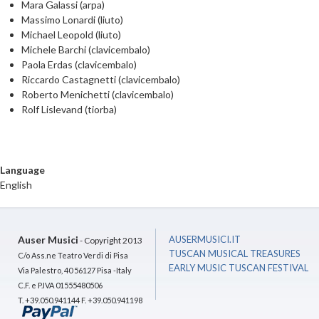
Mara Galassi (arpa)
Massimo Lonardi (liuto)
Michael Leopold (liuto)
Michele Barchi (clavicembalo)
Paola Erdas (clavicembalo)
Riccardo Castagnetti (clavicembalo)
Roberto Menichetti (clavicembalo)
Rolf Lislevand (tiorba)
Language
English
Auser Musici
AUSERMUSICI.IT
- Copyright 2013
TUSCAN MUSICAL TREASURES
C/o Ass.ne Teatro Verdi di Pisa
EARLY MUSIC TUSCAN FESTIVAL
Via Palestro, 40 56127 Pisa -Italy
C.F. e P.IVA 01555480506
T. +39.050.941144 F. +39.050.941198