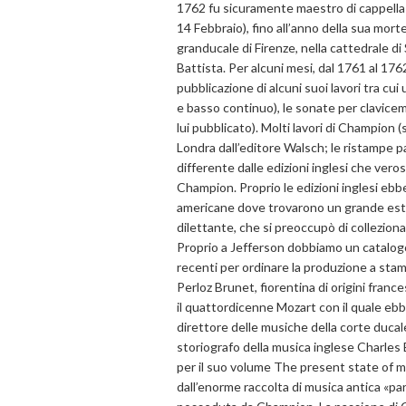
1762 fu sicuramente maestro di cappella ne
14 Febbraio), fino all’anno della sua mort
granducale di Firenze, nella cattedrale di S
Battista. Per alcuni mesi, dal 1761 al 17
pubblicazione di alcuni suoi lavori tra cui
e basso continuo), le sonate per clavicemb
lui pubblicato). Molti lavori di Champion 
Londra dall’editore Walsch; le ristampe
differente dalle edizioni inglesi che vero
Champion. Proprio le edizioni inglesi eb
americane dove trovarono un grande esti
dilettante, che si preoccupò di collezion
Proprio a Jefferson dobbiamo un catalogo 
recenti per ordinare la produzione a st
Perloz Brunet, fiorentina di origini france
il quattordicenne Mozart con il quale eb
direttore delle musiche della corte ducale
storiografo della musica inglese Charles 
per il suo volume The present state of mu
dall’enorme raccolta di musica antica «pa