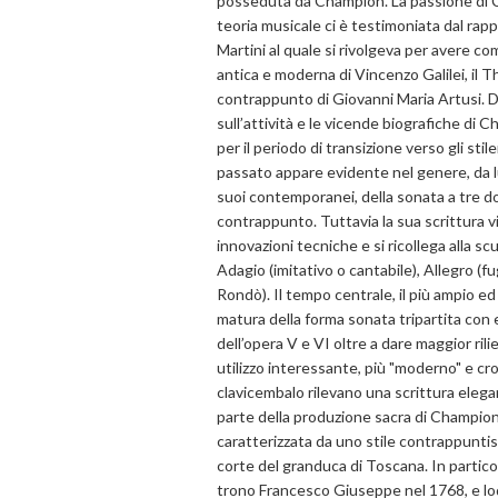
posseduta da Champion. La passione di Ch
teoria musicale ci è testimoniata dal rap
Martini al quale si rivolgeva per avere co
antica e moderna di Vincenzo Galilei, il T
contrappunto di Giovanni Maria Artusi. D
sull’attività e le vicende biografiche d
per il periodo di transizione verso gli stil
passato appare evidente nel genere, da 
suoi contemporanei, della sonata a tre do
contrappunto. Tuttavia la sua scrittura vi
innovazioni tecniche e si ricollega alla scu
Adagio (imitativo o cantabile), Allegro (f
Rondò). Il tempo centrale, il più ampio e
matura della forma sonata tripartita con 
dell’opera V e VI oltre a dare maggior ril
utilizzo interessante, più "moderno" e cr
clavicembalo rilevano una scrittura elega
parte della produzione sacra di Champion
caratterizzata da uno stile contrappuntis
corte del granduca di Toscana. In particol
trono Francesco Giuseppe nel 1768, e lo