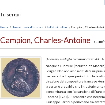
Tu sei qui
Home
\
Tesori musicali toscani
\
Edizioni online
\
Campion, Charles-Antoi
Campion, Charles-Antoine
(
Lunév
[Anonimo, medaglia commemorativa di C. A. 
Nacque a Lunèville (Meurthe-et-Moselle)
Bruget. Non abbiamo molti dati sui primi
certezza che in quel periodo tutte le atti
direzione del compositore francese Henry
la corte, è probabile che il trasferimento
concomitanza con l’assunzione di Frances
Toscana (1737). E’ probabile che nel pri
Giuseppe Tartini o perlomeno sia entrato