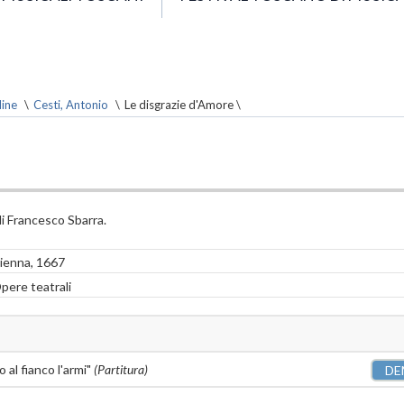
line
\
Cesti, Antonio
\
Le disgrazie d'Amore \
di Francesco Sbarra.
ienna, 1667
pere teatrali
 al fianco l'armi"
(Partitura)
DE