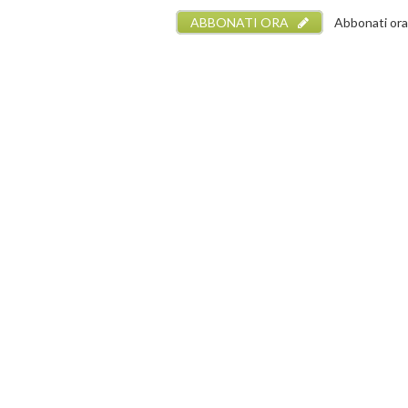
ABBONATI ORA
Abbonati ora a