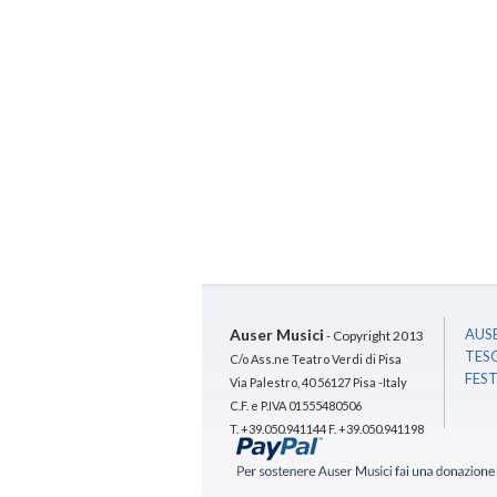
Auser Musici
AUSE
- Copyright 2013
TES
C/o Ass.ne Teatro Verdi di Pisa
FES
Via Palestro, 40 56127 Pisa -Italy
C.F. e P.IVA 01555480506
T. +39.050.941144 F. +39.050.941198