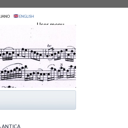
LIANO
ENGLISH
User menu
HOME
PARTNER
A ANTICA