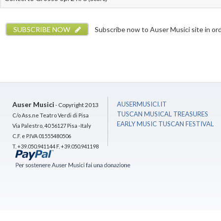
SUBSCRIBE NOW
Subscribe now to Auser Musici site in orde
Auser Musici
AUSERMUSICI.IT
- Copyright 2013
TUSCAN MUSICAL TREASURES
C/o Ass.ne Teatro Verdi di Pisa
EARLY MUSIC TUSCAN FESTIVAL
Via Palestro, 40 56127 Pisa -Italy
C.F. e P.IVA 01555480506
T. +39.050.941144 F. +39.050.941198