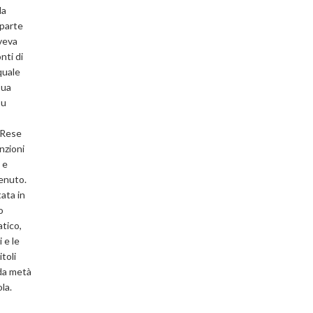
la
 parte
oveva
nti di
quale
sua
su
. Rese
nzioni
 e
tenuto.
tata in
o
atico,
 e le
toli
nda metà
la.