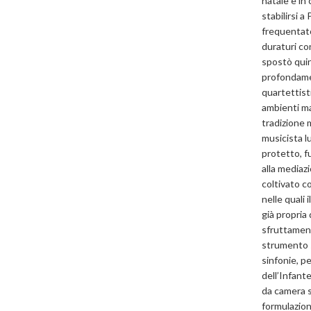
natale e in
stabilirsi 
frequentato
duraturi co
spostò quind
profondame
quartettisti
ambienti mad
tradizione m
musicista l
protetto, f
alla mediaz
coltivato c
nelle quali
già propria
sfruttament
strumento s
sinfonie, p
dell’Infant
da camera s
formulazione