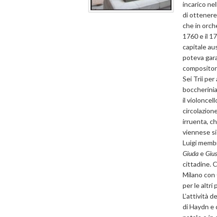
incarico ne
di ottenere 
che in orche
1760 e il 1
capitale aus
poteva gara
compositore
Sei Trii per
boccherinian
il violoncel
circolazione
irruenta, c
viennese si
Luigi membr
Giuda
e
Gius
cittadine. 
Milano con 
per le altri
L’attività 
di Haydn e d