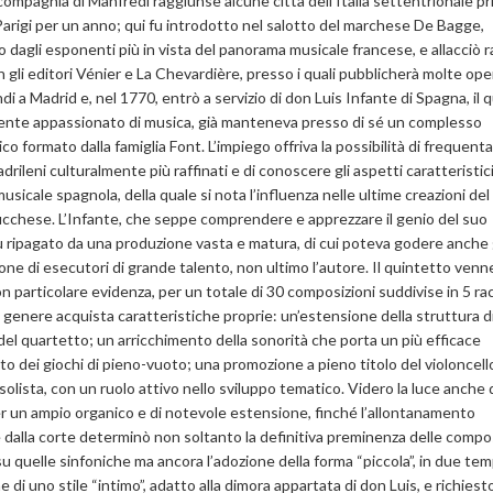
 compagnia di Manfredi raggiunse alcune città dell’Italia settentrionale pr
a Parigi per un anno; qui fu introdotto nel salotto del marchese De Bagge,
 dagli esponenti più in vista del panorama musicale francese, e allacciò r
n gli editori Vénier e La Chevardière, presso i quali pubblicherà molte oper
i a Madrid e, nel 1770, entrò a servizio di don Luis Infante di Spagna, il q
nte appassionato di musica, già manteneva presso di sé un complesso
co formato dalla famiglia Font. L’impiego offriva la possibilità di frequenta
rileni culturalmente più raffinati e di conoscere gli aspetti caratteristici
usicale spagnola, della quale si nota l’influenza nelle ultime creazioni del
ucchese. L’Infante, che seppe comprendere e apprezzare il genio del suo
u ripagato da una produzione vasta e matura, di cui poteva godere anche 
ione di esecutori di grande talento, non ultimo l’autore. Il quintetto venn
on particolare evidenza, per un totale di 30 composizioni suddivise in 5 ra
 il genere acquista caratteristiche proprie: un’estensione della struttura d
 del quartetto; un arricchimento della sonorità che porta un più efficace
o dei giochi di pieno-vuoto; una promozione a pieno titolo del violoncel
olista, con un ruolo attivo nello sviluppo tematico. Videro la luce anche 
er un ampio organico e di notevole estensione, finché l’allontanamento
e dalla corte determinò non soltanto la definitiva preminenza delle compo
u quelle sinfoniche ma ancora l’adozione della forma “piccola”, in due temp
 di uno stile “intimo”, adatto alla dimora appartata di don Luis, e richiest