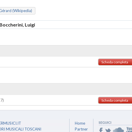
 Air Jordan 1 MID Sneakersnstuff 20th Anniversary Red/white Unisex:
Gérard (Wikipedia)
occherini, Luigi
Scheda completa
97)
Scheda completa
SEGUICI
RMUSICI.IT
Home
ORI MUSICALI TOSCANI
Partner