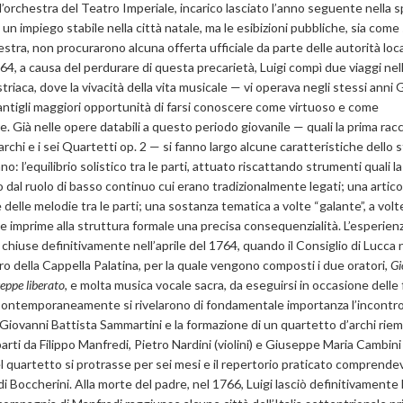
ll’orchestra del Teatro Imperiale, incarico lasciato l’anno seguente nella 
un impiego stabile nella città natale, ma le esibizioni pubbliche, sia come 
stra, non procurarono alcuna offerta ufficiale da parte delle autorità locali
764, a causa del perdurare di questa precarietà, Luigi compì due viaggi nel
triaca, dove la vivacità della vita musicale — vi operava negli stessi anni
ntigli maggiori opportunità di farsi conoscere come virtuoso e come
. Già nelle opere databili a questo periodo giovanile — quali la prima racc
 archi e i sei Quartetti op. 2 — si fanno largo alcune caratteristiche dello s
o: l’equilibrio solistico tra le parti, attuato riscattando strumenti quali la
lo dal ruolo di basso continuo cui erano tradizionalmente legati; una artico
 delle melodie tra le parti; una sostanza tematica a volte “galante”, a volt
he imprime alla struttura formale una precisa consequenzialità. L’esperien
 chiuse definitivamente nell’aprile del 1764, quando il Consiglio di Lucca
o della Cappella Palatina, per la quale vengono composti i due oratori,
Gi
eppe liberato
, e molta musica vocale sacra, da eseguirsi in occasione delle
Contemporaneamente si rivelarono di fondamentale importanza l’incontro
Giovanni Battista Sammartini e la formazione di un quartetto d’archi rie
 parti da Filippo Manfredi, Pietro Nardini (violini) e Giuseppe Maria Cambini 
del quartetto si protrasse per sei mesi e il repertorio praticato comprendev
i Boccherini. Alla morte del padre, nel 1766, Luigi lasciò definitivamente l