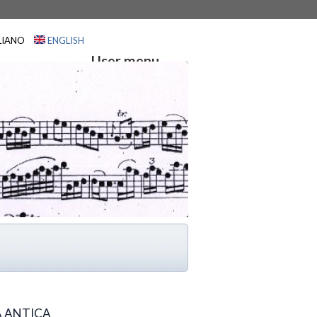
LIANO
ENGLISH
User menu
HOME
PARTNER
A ANTICA