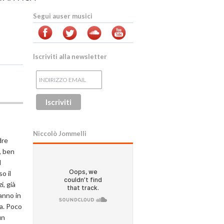
Segui auser musici
Iscriviti alla newsletter
Niccolò Jommelli
dre
, ben
l
o il
i, già
 anno in
ca. Poco
un