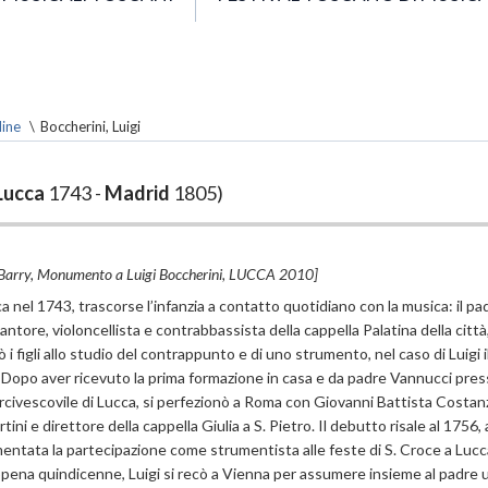
line
\
Boccherini, Luigi
Lucca
1743 -
Madrid
1805)
Barry, Monumento a Luigi Boccherini, LUCCA 2010]
a nel 1743, trascorse l’infanzia a contatto quotidiano con la musica: il pa
antore, violoncellista e contrabbassista della cappella Palatina della città
 i figli allo studio del contrappunto e di uno strumento, nel caso di Luigi i
. Dopo aver ricevuto la prima formazione in casa e da padre Vannucci press
rcivescovile di Lucca, si perfezionò a Roma con Giovanni Battista Costanz
artini e direttore della cappella Giulia a S. Pietro. Il debutto risale al 1756,
entata la partecipazione come strumentista alle feste di S. Croce a Luc
appena quindicenne, Luigi si recò a Vienna per assumere insieme al padre 