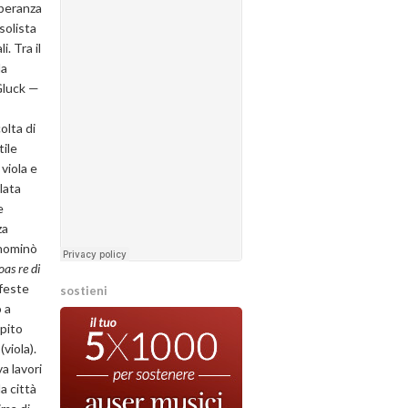
speranza
solista
. Tra il
la
 Gluck —
olta di
tile
 viola e
lata
e
za
 nominò
oas re di
 feste
sostieni
 a
mpito
(viola).
a lavori
a città