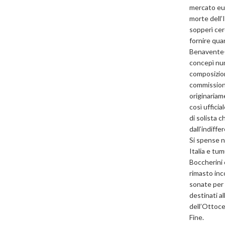
mercato eur
morte dell’I
sopperì cer
fornire qua
Benavente-O
concepì num
composizion
commissione
originariam
così uffici
di solista c
dall’indiff
Si spense ne
Italia e tum
Boccherini 
rimasto inc
sonate per 
destinati a
dell’Ottoce
Fine.