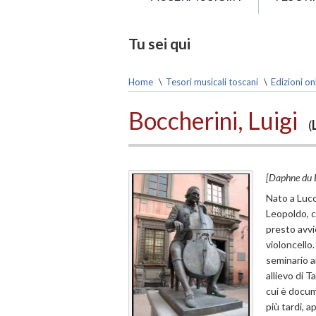
Tu sei qui
Home
\
Tesori musicali toscani
\
Edizioni on
Boccherini, Luigi
(
[Daphne du 
Nato a Lucc
Leopoldo, c
presto avviò
violoncello
seminario a
allievo di T
cui è docum
più tardi, 