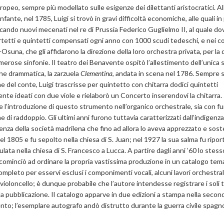
opeo, sempre più modellato sulle esigenze dei dilettanti aristocratici. Al
nfante, nel 1785, Luigi si trovò in gravi difficoltà economiche, alle quali in
cando nuovi mecenati nel re di Prussia Federico Guglielmo II, al quale d
rtetti e quintetti compensati ogni anno con 1000 scudi tedeschi, e nei co
suna, che gli affidarono la direzione della loro orchestra privata, per la 
erose sinfonie. Il teatro dei Benavente ospitò l’allestimento dell’unica 
e drammatica, la zarzuela
Clementina
, andata in scena nel 1786. Sempre 
 del conte, Luigi trascrisse per quintetto con chitarra dodici quintetti
ente ideati con due viole e rielaborò un Concerto inserendovi la chitarra
ale l’introduzione di questo strumento nell’organico orchestrale, sia con fu
he di raddoppio. Gli ultimi anni furono tuttavia caratterizzati dall’indigenza
erenza della società madrilena che fino ad allora lo aveva apprezzato e sos
l 1805 e fu sepolto nella chiesa di S. Juan; nel 1927 la sua salma fu ripor
ulata nella chiesa di S. Francesco a Lucca. A partire dagli anni ’60 lo stess
cominciò ad ordinare la propria vastissima produzione in un catalogo tem
ompleto per esservi esclusi i componimenti vocali, alcuni lavori orchestrali
violoncello; è dunque probabile che l’autore intendesse registrare i soli ti
lla pubblicazione. Il catalogo apparve in due edizioni a stampa nella seco
nto; l’esemplare autografo andò distrutto durante la guerra civile spagno