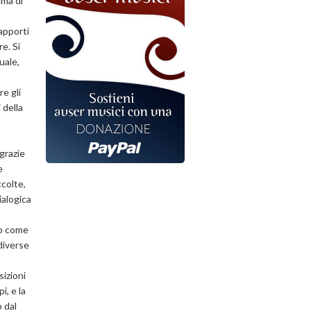
ima di
apporti
e. Si
uale,
re gli
 della
grazie
e
ccolte,
ialogica
lo come
diverse
sizioni
i, e la
o dal