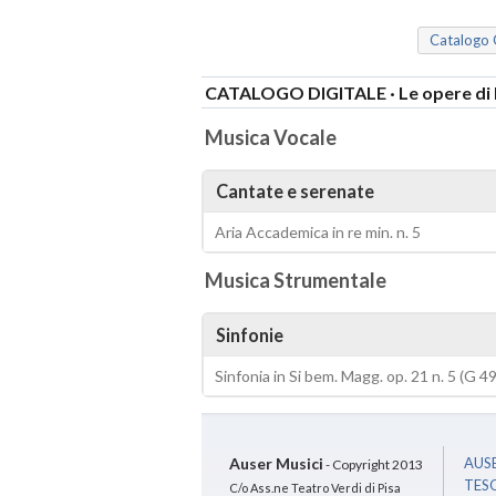
Ct3443-100
Catalogo 
CATALOGO DIGITALE · Le opere di B
Musica Vocale
Cantate e serenate
Aria Accademica in re min. n. 5
Musica Strumentale
Sinfonie
Sinfonia in Si bem. Magg. op. 21 n. 5 (G 4
Auser Musici
AUSE
- Copyright 2013
TES
C/o Ass.ne Teatro Verdi di Pisa